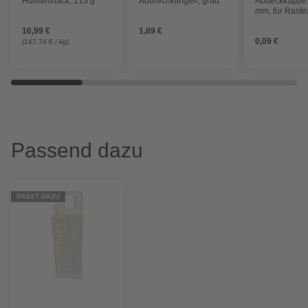
Hundesnack, 115 g
Abbrechklingen, grau
Abdeckkappe,
mm, für Raste
16,99 €
1,89 €
0,09 €
(147,74 € / kg)
Passend dazu
PASST DAZU