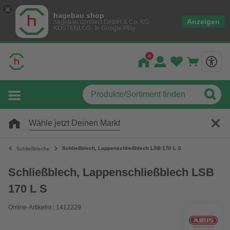
hagebau shop
Anzeigen
hagebau connect GmbH & Co. KG
KOSTENLOS- In Google Play
Wähle jetzt Deinen Markt
Schließblech, Lappenschließblech LSB 170 L S
Schließbleche
Schließblech, Lappenschließblech LSB
170 L S
Online-Artikelnr.: 1412229