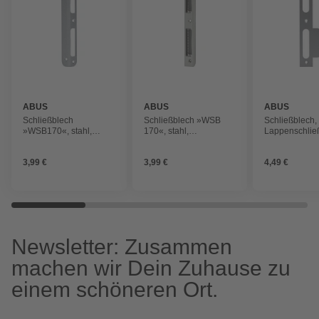
ABUS
ABUS
ABUS
Schließblech
Schließblech »WSB
Schließblech,
»WSB170«, stahl,
170«, stahl,
Lappenschlie
silberfarben
silberfarben
LSB 170 L S
3,99 €
3,99 €
4,49 €
Newsletter: Zusammen
machen wir Dein Zuhause zu
einem schöneren Ort.