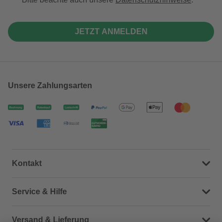
JETZT ANMELDEN
Unsere Zahlungsarten
Kontakt
Dein Kontakt zu uns
Service & Hilfe
Häufige Fragen (FAQ)
Versand & Lieferung