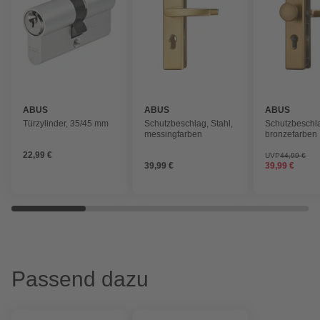
ABUS
ABUS
ABUS
Türzylinder, 35/45 mm
Schutzbeschlag, Stahl,
Schutzbeschla
messingfarben
bronzefarben
22,99 €
UVP
44,99 €
39,99 €
39,99 €
Passend dazu