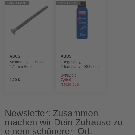
PASST DAZU
PASST DAZU
ABUS
ABUS
Schraube, aus Metall,
Pflegespray,
171 mm Breite,
Pflegespray PS88 50ml
silberfarben
UVP
8,39 €
1,39 €
7,49 €
(149,80 € / l)
Newsletter: Zusammen
machen wir Dein Zuhause zu
einem schöneren Ort.