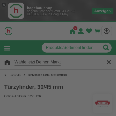
hagebau shop
Anzeigen
hagebau connect GmbH & Co. KG
KOSTENLOS- In Google Play
Wähle jetzt Deinen Markt
Türzylinder, Stahl, nickelfarben
Türzylinder
Türzylinder, 30/45 mm
Online-Artikelnr.: 1223126