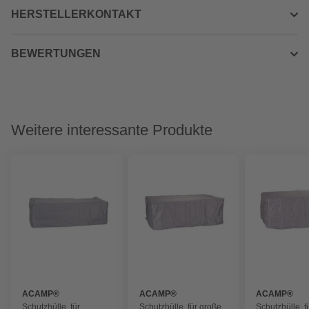
HERSTELLERKONTAKT
BEWERTUNGEN
Weitere interessante Produkte
ACAMP®
ACAMP®
ACAMP®
Schutzhülle, für
Schutzhülle, für große
Schutzhülle, fü