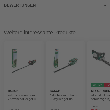
BEWERTUNGEN
Weitere interessante Produkte
AKTION
- 
BOSCH
BOSCH
MR. GARDE
Akku-Heckenschere
Akku-Heckenschere
Akku-Heckens
»AdvancedHedgeCut«,
»EasyHedgeCut«, 18-
schwarz/grün,
36 V, Klingenlänge: 65
45, ohne Akku und
Schwertlänge:
cm, ohne Akku
Ladegerät
ohne Akku
129,00 €
209,00 €
69,99 €
94,99 €