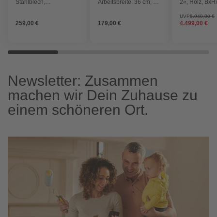
Stahlblech,
Arbeitsbreite: 36 cm, 40
2«, Holz, BxH
feuerverzinkt/lackiert
V
262 x 500 cm
(Außenmaße i
UVP
5.949,00 €
259,00 €
179,00 €
4.499,00 €
Dachüberstan
Newsletter: Zusammen
machen wir Dein Zuhause zu
einem schöneren Ort.