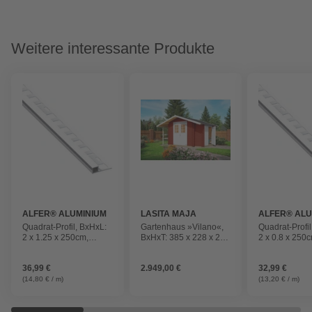
Weitere interessante Produkte
ALFER® ALUMINIUM
LASITA MAJA
ALFER® ALU
Quadrat-Profil, BxHxL:
Gartenhaus »Vilano«,
Quadrat-Profi
2 x 1.25 x 250cm,
BxHxT: 385 x 228 x 220
2 x 0.8 x 250
Aluminium
cm, (Außenmaß inkl.
Aluminium
Dachüberstand),
36,99 €
2.949,00 €
32,99 €
schwedenrot
(14,80 € / m)
(13,20 € / m)