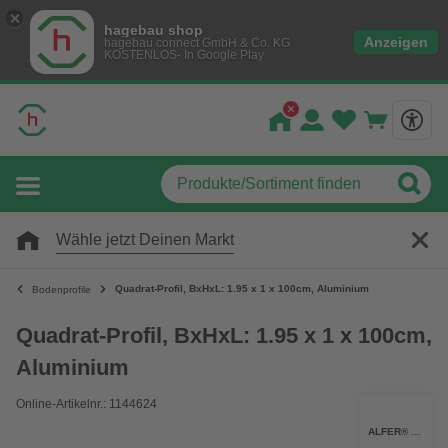
hagebau shop
Anzeigen
hagebau connect GmbH & Co. KG
KOSTENLOS- In Google Play
Wähle jetzt Deinen Markt
Quadrat-Profil, BxHxL: 1.95 x 1 x 100cm, Aluminium
Bodenprofile
Quadrat-Profil, BxHxL: 1.95 x 1 x 100cm,
Aluminium
Online-Artikelnr.: 1144624
ALFER® ALUMINIUM