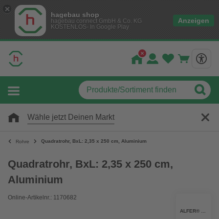
hagebau shop
Anzeigen
hagebau connect GmbH & Co. KG
KOSTENLOS- In Google Play
Wähle jetzt Deinen Markt
Quadratrohr, BxL: 2,35 x 250 cm, Aluminium
Rohre
Quadratrohr, BxL: 2,35 x 250 cm,
Aluminium
Online-Artikelnr.: 1170682
ALFER® ALUMINIUM