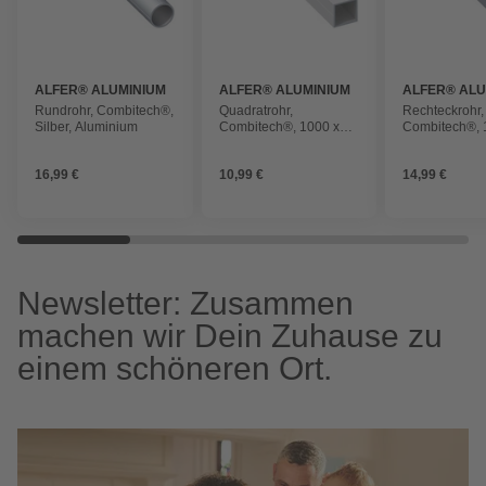
ALFER® ALUMINIUM
ALFER® ALUMINIUM
ALFER® ALU
Rundrohr, Combitech®,
Quadratrohr,
Rechteckrohr,
Silber, Aluminium
Combitech®, 1000 x
Combitech®, 
23,5 x 23,5 x 1,5 mm,
23,5 x 43,5 x 
Silber, Aluminium
Silber, Alumi
16,99 €
10,99 €
14,99 €
Newsletter: Zusammen
machen wir Dein Zuhause zu
einem schöneren Ort.