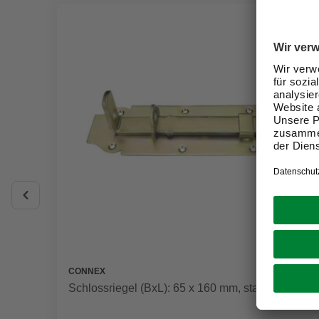
CONNEX
Schlossriegel (BxL): 65 x 160 mm, stahl