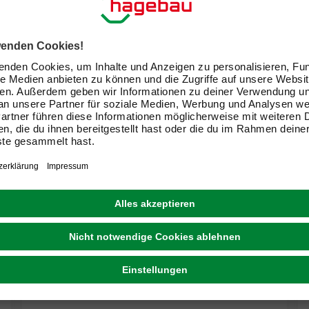
ALFER® ALUMINIUM
Rundrohr, Combitech®, Silber, Aluminium