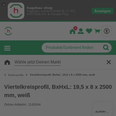
hagebau shop
Anzeigen
hagebau connect GmbH & Co. KG
KOSTENLOS- In Google Play
Wähle jetzt Deinen Markt
Viertelkreisprofil, BxHxL: 19,5 x 8 x 2500 mm, weiß
Bodenprofile
Viertelkreisprofil, BxHxL: 19,5 x 8 x 2500
mm, weiß
Online-Artikelnr.: 1143044
ALFER® ALUMINIUM