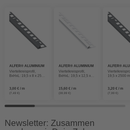
ALFER® ALUMINIUM
ALFER® ALUMINIUM
ALFER® ALU
Viertelkreisprofil,
Viertelkreisprofil,
Viertelkreispro
BxHxL: 19,5 x 8 x 2500
BxHxL: 19,5 x 12,5 x
19,5 x 2500 
mm, schwarz
2500 mm, chromfarben
schwarz
3,00 € / m
15,60 € / m
3,20 € / m
(7,49 €)
(38,99 €)
(7,99 €)
Newsletter: Zusammen