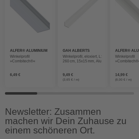
ALFER® ALUMINIUM
GAH ALBERTS
ALFER® ALU
Winkelprofil
Winkelprofil, eloxiert, L:
Winkelprofil
»Combitech®«
260 cm, 15x15 mm, Alu
»Combitech®
6,49 €
9,49 €
14,99 €
(3,65 € / m)
(6,00 € / m)
Newsletter: Zusammen
machen wir Dein Zuhause zu
einem schöneren Ort.