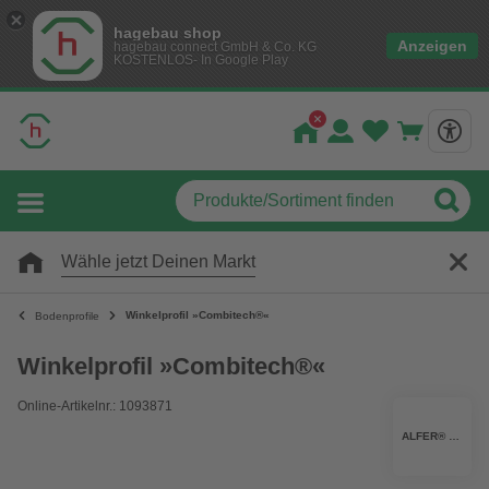
hagebau shop
Anzeigen
hagebau connect GmbH & Co. KG
KOSTENLOS- In Google Play
Wähle jetzt Deinen Markt
Winkelprofil »Combitech®«
Bodenprofile
Winkelprofil »Combitech®«
Online-Artikelnr.: 1093871
ALFER® ALUMINIUM