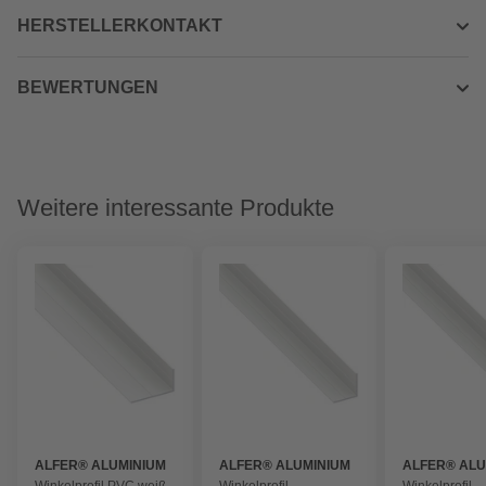
HERSTELLERKONTAKT
BEWERTUNGEN
Weitere interessante Produkte
ALFER® ALUMINIUM
ALFER® ALUMINIUM
ALFER® ALU
Winkelprofil PVC weiß
Winkelprofil
Winkelprofil