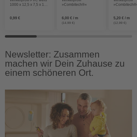
1000 x 12,5 x 7,5 x 1
»Combitech®«
»Combitech®
mm
0,99 €
6,00 € / m
5,20 € / m
(14,99 €)
(12,99 €)
Newsletter: Zusammen
machen wir Dein Zuhause zu
einem schöneren Ort.