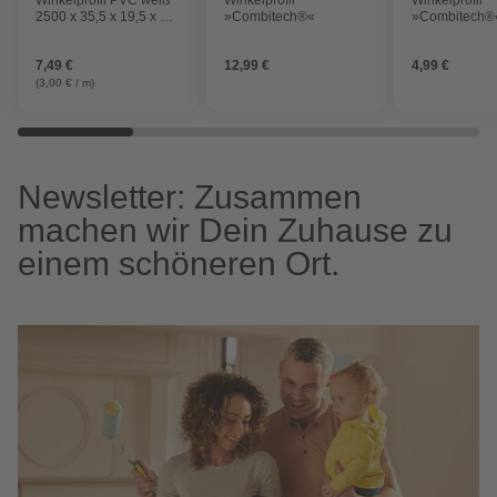
2500 x 35,5 x 19,5 x 1,5
»Combitech®«
»Combitech®
mm
7,49 €
12,99 €
4,99 €
(3,00 € / m)
Newsletter: Zusammen
machen wir Dein Zuhause zu
einem schöneren Ort.