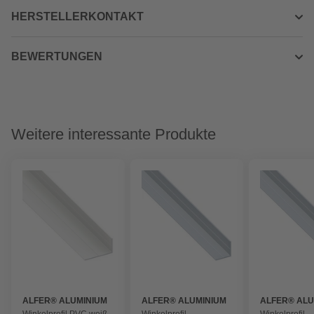
HERSTELLERKONTAKT
BEWERTUNGEN
Weitere interessante Produkte
ALFER® ALUMINIUM
ALFER® ALUMINIUM
ALFER® ALU
Winkelprofil PVC weiß
Winkelprofil
Winkelprofil