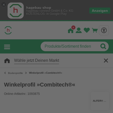
hagebau shop
Anzeigen
hagebau connect GmbH & Co. KG
KOSTENLOS- In Google Play
Wähle jetzt Deinen Markt
Winkelprofil »Combitech®«
Bodenprofile
Winkelprofil »Combitech®«
Online-Artikelnr.: 1093875
ALFER® ALUMINIUM