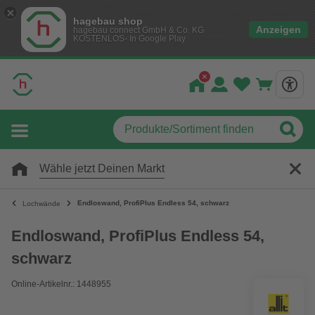
hagebau shop
Anzeigen
hagebau connect GmbH & Co. KG
KOSTENLOS- In Google Play
Wähle jetzt Deinen Markt
Endloswand, ProfiPlus Endless 54, schwarz
Lochwände
Endloswand, ProfiPlus Endless 54,
schwarz
Online-Artikelnr.: 1448955