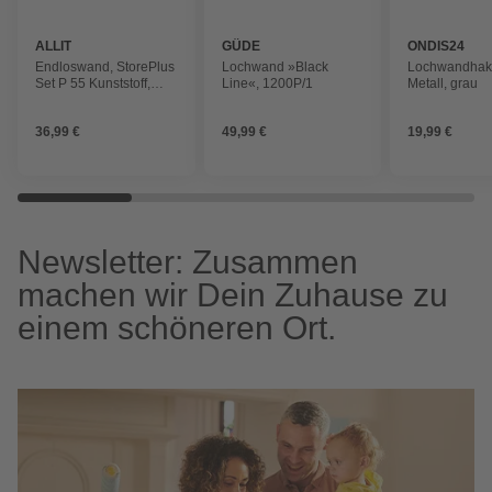
ALLIT
GÜDE
ONDIS24
Endloswand, StorePlus
Lochwand »Black
Lochwandhak
Set P 55 Kunststoff,
Line«, 1200P/1
Metall, grau
schwarz, blau, grau
36,99 €
49,99 €
19,99 €
Newsletter: Zusammen
machen wir Dein Zuhause zu
einem schöneren Ort.