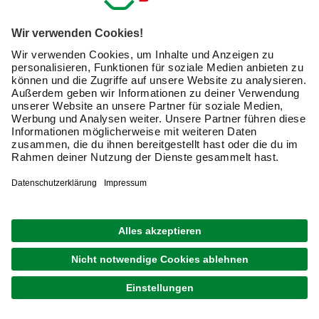
nur das Zubehör von derselben Marke verwenden. Ein
paar Hersteller halten sich an den Eurolochung
Standard, so dass Du hier zwischen den
entsprechenden Marken wechseln kannst. Schaue vor
dem Kauf auch, was überhaupt an passendem Zubehör
für eine Lochwand erhältlich ist und ob einzeln oder nur
in Sets.
Was ist eine Werkzeug-Lochwand?
Eine Lochwand ist eine Platte mit vielen Löchern, die Du
an der Wand befestigst. In den Löchern bringst Du
Haken
,
Ablageschalen, Aufhängungen für Fachböden, Klemmen
für Werkzeuge oder viele andere Halterungen für alle
erdenklichen Dinge an. Deshalb kannst Du mit einer
Lochwand viele große und kleinteilige Gegenstände so
organisieren, dass Du sie immer findest und griffbereit