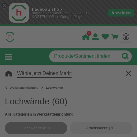
hagebau shop
Anzeigen
hagebau connect GmbH & Co. KG
KOSTENLOS- In Google Play
Wähle jetzt Deinen Markt
Werkstatteinrichtung
Lochwände
Lochwände
(60)
Alle Kategorien in Werkstatteinrichtung
Lochwände
(60)
Arbeitsböcke
(20)