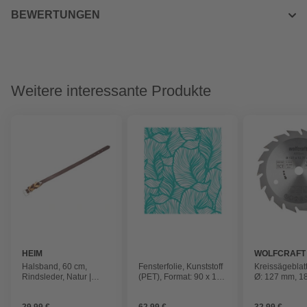
BEWERTUNGEN
Weitere interessante Produkte
HEIM
WOLFCRAFT
Halsband, 60 cm,
Fensterfolie, Kunststoff
Kreissägeblat
Rindsleder, Natur |
(PET), Format: 90 x 100
Ø: 127 mm, 1
Braun
cm
Hartmetall
29,99 €
62,99 €
32,99 €