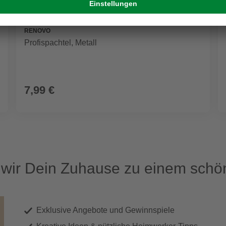
RENOVO
Profispachtel, Metall
7,99 €
ir Dein Zuhause zu einem schön
Exklusive Angebote und Gewinnspiele