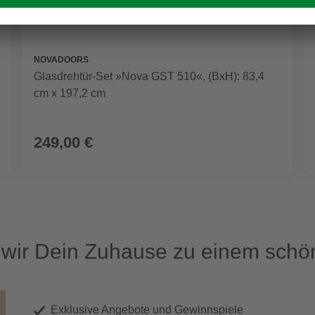
NOVADOORS
Glasdrehtür-Set »Nova GST 510«, (BxH): 83,4
cm x 197,2 cm
249,00 €
ir Dein Zuhause zu einem schön
Exklusive Angebote und Gewinnspiele