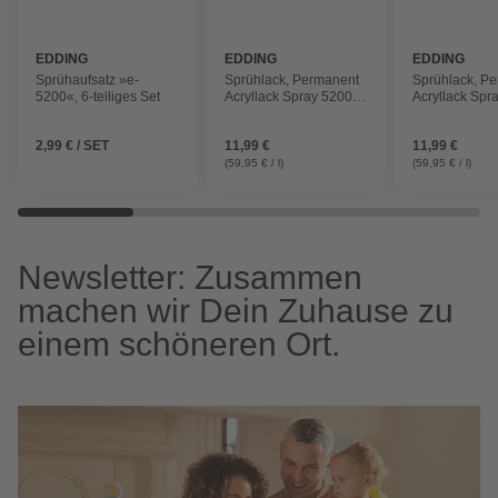
EDDING
EDDING
EDDING
Sprühaufsatz »e-
Sprühlack, Permanent
Sprühlack, P
5200«, 6-teiliges Set
Acryllack Spray 5200,
Acryllack Spr
neonorange matt,
neonpink matt
200ml
2,99 € / SET
11,99 €
11,99 €
(59,95 € / l)
(59,95 € / l)
Newsletter: Zusammen
machen wir Dein Zuhause zu
einem schöneren Ort.