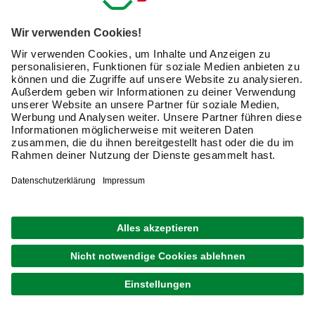
sondern schützt in den meisten Fällen den Untergrund
zusätzlich vor äußeren Einflüssen, wie etwa der Witterung.
Im Sortiment findest Du Lacke für nahezu jeden
Einsatzzweck und -ort. Egal ob innen oder außen, mit der
richtigen Oberflächenbeschichtung lässt Du abgenutzte
Gegenstände im neuen Glanz erstrahlen.
Wann brauche ich welchen Lack?
Grundierungslack
Anwendung: Vor dem eigentlichen Farblack aufgetragen,
um die Haftung und die Langlebigkeit des Endlacks zu
erhöhen. Einsatzgebiete: Metall, Holz und Kunststoff.