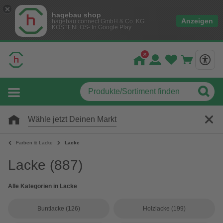
hagebau shop
Anzeigen
hagebau connect GmbH & Co. KG
KOSTENLOS- In Google Play
Wähle jetzt Deinen Markt
Farben & Lacke
Lacke
Lacke
(887)
Alle Kategorien in Lacke
Buntlacke
(126)
Holzlacke
(199)