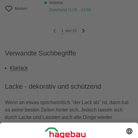
lieferbar
Merken
Zustellung 11.08. - 13.08.
1
von
15
Verwandte Suchbegriffe
Klarlack
Lacke - dekorativ und schützend
Wenn an etwas sprichwörtlich "der Lack ab" ist, dann hat
es seine besten Zeiten hinter sich. Jedoch lassen sich
durch Lacke und Lasuren auch alte Dinge wieder
ansehnlich machen. Dabei erfüllt die Beschichtung einer
Oberfläche in der Regel nicht nur dekorative Zwecke,