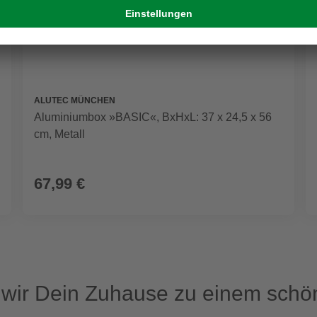
ALUTEC MÜNCHEN
Aluminiumbox »BASIC«, BxHxL: 37 x 24,5 x 56
cm, Metall
67,99 €
ir Dein Zuhause zu einem schön