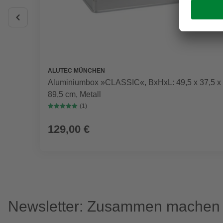
ALUTEC MÜNCHEN
Aluminiumbox »CLASSIC«, BxHxL: 49,5 x 37,5 x
89,5 cm, Metall
(1)
129,00 €
Newsletter: Zusammen machen w