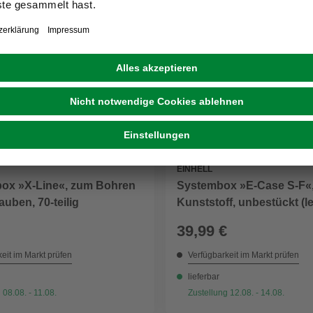
EINHELL
ox »X-Line«, zum Bohren
Systembox »E-Case S-F«
uben, 70-teilig
Kunststoff, unbestückt (le
39,99 €
eit im Markt prüfen
Verfügbarkeit im Markt prüfen
lieferbar
 08.08. - 11.08.
Zustellung 12.08. - 14.08.