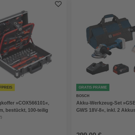
FPREIS
GRATIS PRÄMIE
BOSCH
koffer »COX566101«,
Akku-Werkzeug-Set »GSB
, bestückt, 100-teilig
GWS 18V-8«, inkl. 2 Akku
Ladegerät, 18V
2)
299,00 €