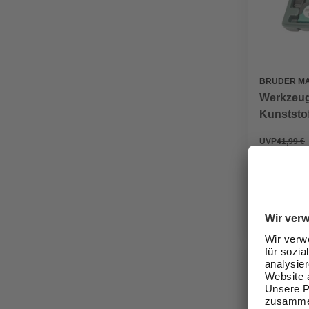
BRÜDER M
Werkzeug
Kunststoff
UVP
41,99 €
27,99 €
Verfügbark
lieferbar
Zustellung