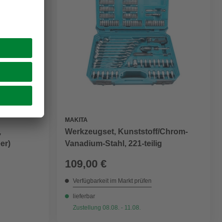
MAKITA
,
Werkzeugset, Kunststoff/Chrom-
er)
Vanadium-Stahl, 221-teilig
109,00 €
Verfügbarkeit im Markt prüfen
lieferbar
Zustellung 08.08. - 11.08.