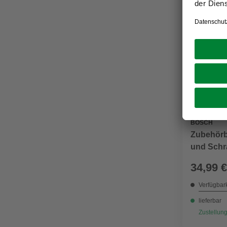
BOSCH
Zubehörb
und Schra
34,99 €
Verfügbark
lieferbar
Zustellung