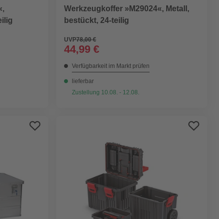
«,
Werkzeugkoffer »M29024«, Metall,
ilig
bestückt, 24-teilig
UVP
78,00 €
44,99 €
Verfügbarkeit im Markt prüfen
lieferbar
Zustellung 10.08. - 12.08.