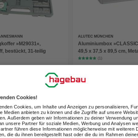
ALUTEC MÜNCHEN
ANNESMANN
Aluminiumbox »CLASSIC
koffer »M29031«,
49,5 x 37,5 x 89,5 cm, Meta
, bestückt, 31-teilig
(1)
129,00 €
eit im Markt prüfen
Verfügbarkeit im Markt prüfen
lieferbar
 10.08. - 12.08.
Zustellung 10.08. - 12.08.