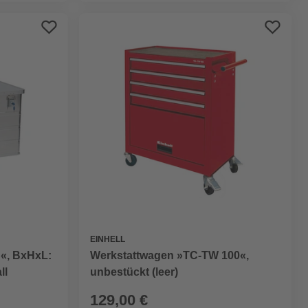
EINHELL
«, BxHxL:
Werkstattwagen »TC-TW 100«,
ll
unbestückt (leer)
129,00 €