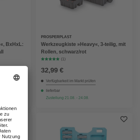
PROSPERPLAST
«, BxHxL:
Werkzeugkiste »Heavy«, 3-teilig, mit
ll
Rollen, schwarz/rot
(1)
32,99 €
Verfügbarkeit im Markt prüfen
lieferbar
Zustellung 21.08. - 24.08.