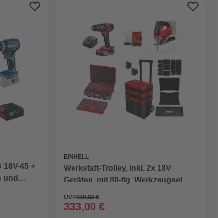
Preis aufsteigend
Preis absteigend
Bewertung
EINHELL
 18V-45 +
Werkstatt-Trolley, inkl. 2x 18V
s und
Geräten, mit 80-tlg. Werkzeugset
und Zubehör
UVP
439,83 €
333,00 €