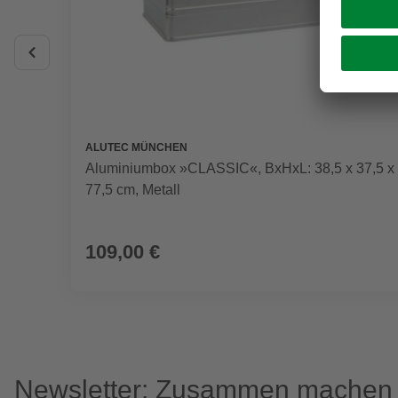
ALUTEC MÜNCHEN
Aluminiumbox »CLASSIC«, BxHxL: 38,5 x 37,5 x
77,5 cm, Metall
109,00 €
Newsletter: Zusammen machen w