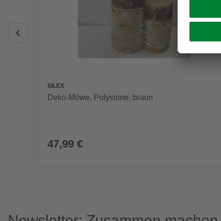
SILEX
Deko-Möwe, Polystone, braun
47,99 €
Newsletter: Zusammen machen w