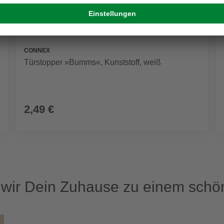
CONNEX
Türstopper »Bumms«, Kunststoff, weiß
2,49 €
ir Dein Zuhause zu einem schön