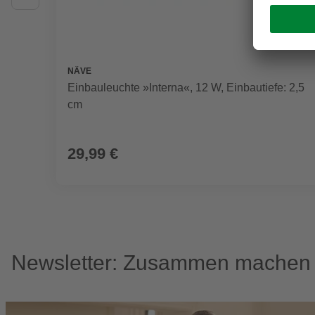
NÄVE
Einbauleuchte »Interna«, 12 W, Einbautiefe: 2,5
cm
29,99 €
Newsletter: Zusammen machen w