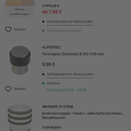
UVP
9,19 €
Weitere
ab
7,99 €
Ausführungen
Verfügbarkeit im Markt prüfen
Merken
Nicht online erhältlich
ALPERTEC
Türstopper, Edelstahl, Ø 30x H39 mm
9,99 €
Verfügbarkeit im Markt prüfen
lieferbar
Merken
Zustellung 13.08. - 15.08.
WAGNER SYSTEM
Bodentürstopper »Tower«, silberfarben/schwarz,
Metall/Gummi
UVP
14,99 €