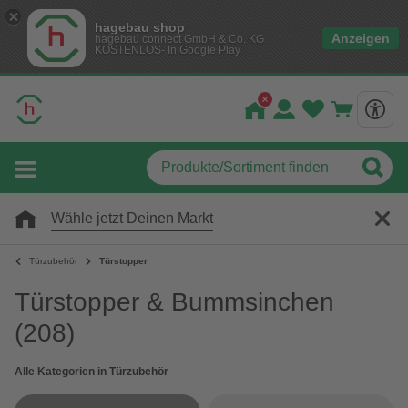
hagebau shop
Anzeigen
hagebau connect GmbH & Co. KG
KOSTENLOS- In Google Play
Wähle jetzt Deinen Markt
Türzubehör
Türstopper
Türstopper & Bummsinchen
(208)
Alle Kategorien in Türzubehör