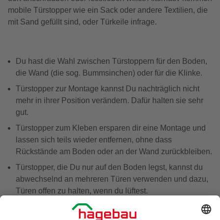
mobile Türstopper wie ein Sack oder andere Textilien, die
mit Sand gefüllt sind, oder Türkeile infrage.
Du hast die Wahl zwischen Türstoppern für den Boden,
die Wand (die sog. Bummsinchen) oder für die Klinke.
Türstopper zur Montage kannst Du nachträglich nicht
mehr in ihrer Position verändern. Dafür halten sie sehr
gut.
Türstopper zum Kleben ersparen dir eine Montage und
lassen sich teils wieder entfernen, ohne dass
Rückstände am Boden oder an der Wand zurückbleiben.
Türstopper, die Du nur auf den Boden legst, kannst du
abwechselnd an mehreren Türen verwenden und dazu,
Türen offen zu halten, wenn du lüftest.
Das Gewicht Deiner Tür und ihr Material spielt eine
Rolle bei der Wahl des richtigen Stoppers, aber keine