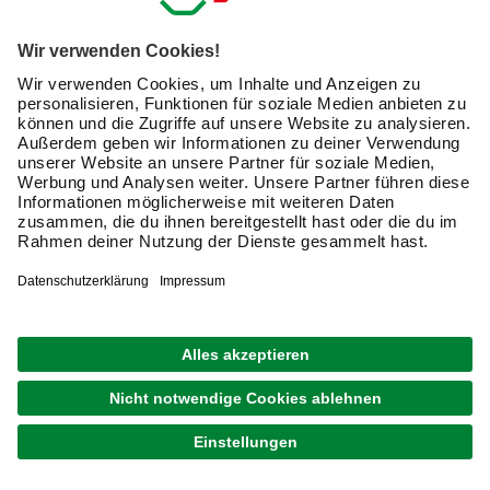
große. Gute Stopper stoppen auch schwere Türen. Du
kannst also ziemlich frei nach Deinem Geschmack
auswählen: Es gibt bei Türstopper nämlich mehr
Varianten in Form und Farbe, als man glaubt.
Wofür sind Türstopper und Bummsinchen geeignet?
Die Aufgabe von Türstoppern ist es zu verhindern, dass
Türen und ihre Türklinken an Wänden, Bodenleisten,
Möbeln oder woanders anschlagen und dort Kratzer,
Risse, Löcher entstehen.
Wie funktioniert ein Türstopper?
Türstopper erklären ihre Funktion schon in ihrem Namen:
Sie stoppen Türen. Damit bekommen die Türen oder ihre
Klinken einen neuen, gepufferten Anschlagpunkt und