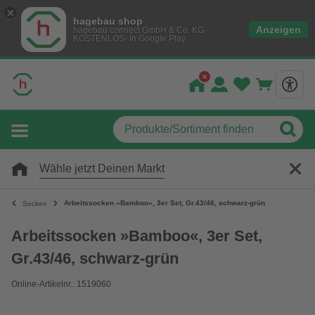
hagebau shop
Anzeigen
hagebau connect GmbH & Co. KG
KOSTENLOS- In Google Play
Wähle jetzt Deinen Markt
Arbeitssocken »Bamboo«, 3er Set, Gr.43/46, schwarz-grün
Socken
Arbeitssocken »Bamboo«, 3er Set,
Gr.43/46, schwarz-grün
Online-Artikelnr.: 1519060