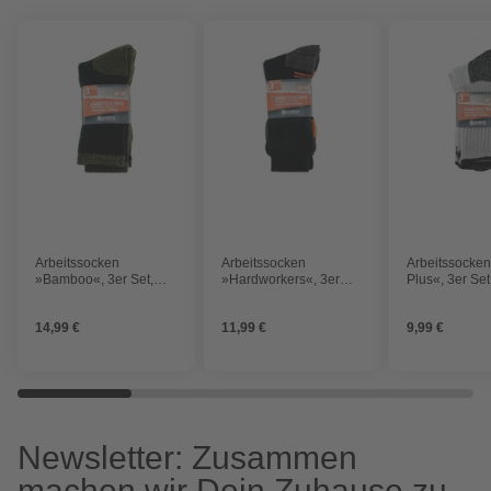
Arbeitssocken
Arbeitssocken
Arbeitssocke
»Bamboo«, 3er Set,
»Hardworkers«, 3er
Plus«, 3er Set
Gr.39/42, schwarz-grün
Set, Gr.43/46, schwarz-
Gr.39/42, gra
orange
14,99 €
11,99 €
9,99 €
Newsletter: Zusammen
machen wir Dein Zuhause zu