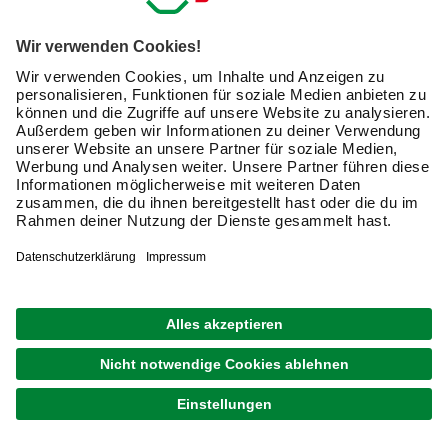
Arbeitskleidung online kaufen – darauf
solltest Du achten
Vermeide Verletzungen während der Arbeit und sorge für
Hygiene: Mit der geeigneten Arbeitskleidung bist Du nicht
nur vom Kopf bis zu den Zehen geschützt, sondern
kommst auch den Hygieneanforderungen in Deinem Job
nach. Denn in vielen Situationen ist entsprechende
Kleidung vom Arbeitgeber oder gesetzlich vorgeschrieben.
Die Workwear sollte auf die jeweiligen Bedürfnisse
zugeschnitten und bequem sein. Hier im Kaufratgeber
findest Du eine Übersicht.
Welche Arbeitshosen gibt es? Bund- oder Latzhose für
jeden Zweck
Ob klassischer Blaumann,
Schnittschutzhosen
oder