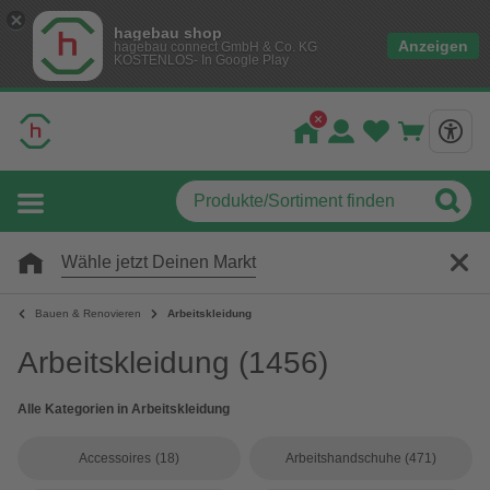
hagebau shop
Anzeigen
hagebau connect GmbH & Co. KG
KOSTENLOS- In Google Play
Wähle jetzt Deinen Markt
Bauen & Renovieren
Arbeitskleidung
Arbeitskleidung
(1456)
Alle Kategorien in Arbeitskleidung
Accessoires
(18)
Arbeitshandschuhe
(471)