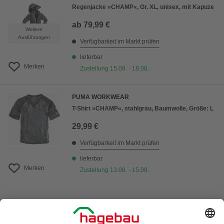
Regenjacke »CHAMP«, Gr. XL, unisex, mit Kapuze
ab
79,99 €
Weitere
Ausführungen
Verfügbarkeit im Markt prüfen
lieferbar
Merken
Zustellung 15.08. - 18.08.
PUMA WORKWEAR
T-Shirt »CHAMP«, stahlgrau, Baumwolle, Größe: L
29,99 €
Verfügbarkeit im Markt prüfen
lieferbar
Merken
Zustellung 13.08. - 15.08.
1
von
25