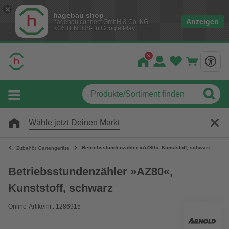
hagebau shop
Anzeigen
hagebau connect GmbH & Co. KG
KOSTENLOS- In Google Play
Wähle jetzt Deinen Markt
Betriebsstundenzähler »AZ80«, Kunststoff, schwarz
Zubehör Gartengeräte
Betriebsstundenzähler »AZ80«,
Kunststoff, schwarz
Online-Artikelnr.: 1286915