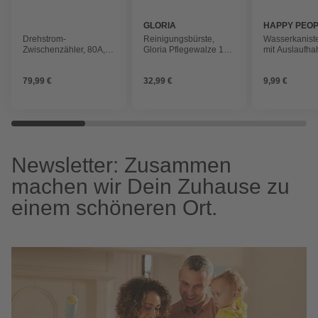
GLORIA
HAPPY PEO
Drehstrom-
Reinigungsbürste,
Wasserkanister
Zwischenzähler, 80A,
Gloria Pflegewalze 165
mit Auslaufha
400V, für Hutschiene
mm, geeignet für:
Kunstrasen
79,99 €
32,99 €
9,99 €
Newsletter: Zusammen
machen wir Dein Zuhause zu
einem schöneren Ort.