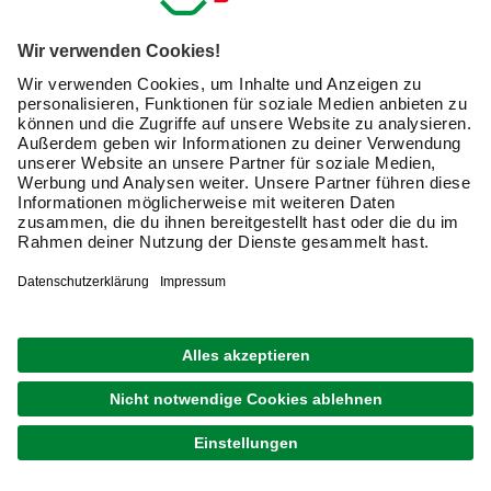
oder endlich die ersehnten Beete anzulegen, wirken die
richtigen Gartengeräte und das passende Zubehör
Wunder: Alles geht schneller von der Hand und sämtliche
Bereiche des Gartens lassen sich leichter instand halten
und pflegen.
Was auch immer Sie vorhaben: Online finden Sie
garantiert die passenden Gartengeräte, Zubehör und
Hilfsmittel – und zwar für das gesamte Gartenjahr.
Frühling und Sommer: Schneiden, Trimmen und
Stutzen
Wer kennt das nicht? Kaum überlässt man den Garten ein
paar Tage sich selbst, da grünt und sprießt es aus all den
Ecken, die man eigentlich sauber halten möchte. Der
Rasen benötigt einen Schnitt, die alten Äste sind noch