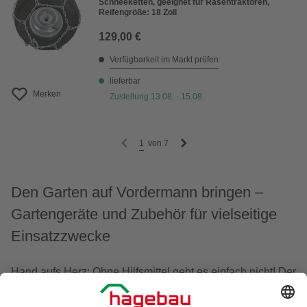
Schneeketten, geeignet für Rasentraktoren,
Reifengröße: 18 Zoll
129,00 €
Verfügbarkeit im Markt prüfen
lieferbar
Merken
Zustellung 13.08. - 15.08.
1
von
7
Den Garten auf Vordermann bringen –
Gartengeräte und Zubehör für vielseitige
Einsatzzwecke
Hand aufs Herz: Ohne Hilfsmittel geht es einfach nicht! Der
Garten wächst einem über den Kopf. Und wenn es daran
geht, so richtig auszumisten, Frühjahrsputz zu machen