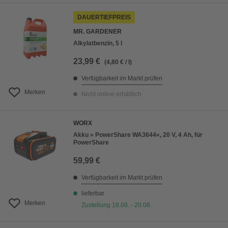
DAUERTIEFPREIS
MR. GARDENER
Alkylatbenzin, 5 l
23,99 €
(4,80 € / l)
Verfügbarkeit im Markt prüfen
Merken
Nicht online erhältlich
WORX
Akku » PowerShare WA3644«, 20 V, 4 Ah, für
PowerShare
59,99 €
Verfügbarkeit im Markt prüfen
lieferbar
Merken
Zustellung 18.08. - 20.08.