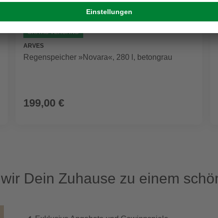
GRATIS VERSAND
ARVES
Regenspeicher »Novara«, 280 l, betongrau
199,00 €
ir Dein Zuhause zu einem schön