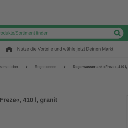
Nutze die Vorteile und
wähle jetzt Deinen Markt
erspeicher
Regentonnen
Regenwassertank »Freze«, 410 l, 
eze«, 410 l, granit