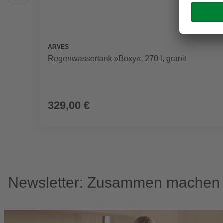
ARVES
Regenwassertank »Boxy«, 270 l, granit
329,00 €
Newsletter: Zusammen machen w