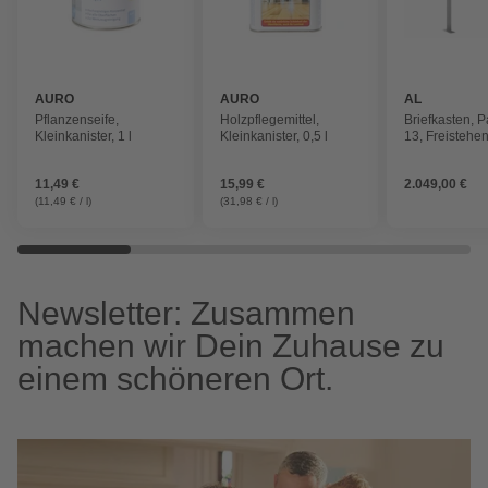
AURO
AURO
AL
BRIEFKAST
Pflanzenseife,
Holzpflegemittel,
Briefkasten, P
Kleinkanister, 1 l
Kleinkanister, 0,5 l
13, Freistehe
84,6 x 170 x 
11,49 €
15,99 €
2.049,00 €
(11,49 € / l)
(31,98 € / l)
Newsletter: Zusammen
machen wir Dein Zuhause zu
einem schöneren Ort.