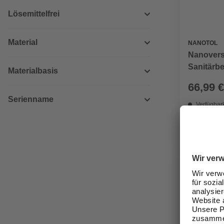
Lösemittelfrei
Material
NANOTOL
Nanovers
Sanitärber
Materialbasis
66,99 €
Serienname
Verfügbark
lieferbar
Zustellung