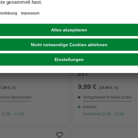
MELLERUD
en-Reiniger und-Pflege,
Markisen-Imprägnierung, 
0,5 l
9,99 €
(7,89 € / l)
(19,98 € / l)
eit im Markt prüfen
Verfügbarkeit im Markt prüfen
lieferbar
 11.08. - 13.08.
Zustellung 11.08. - 13.08.