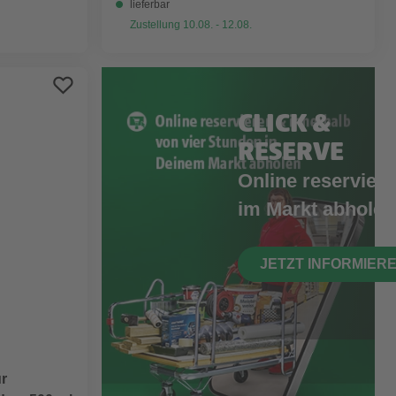
lieferbar
Zustellung 10.08. - 12.08.
CLICK &
RESERVE
Online reserviere
im Markt abholen
JETZT INFORMIER
ür