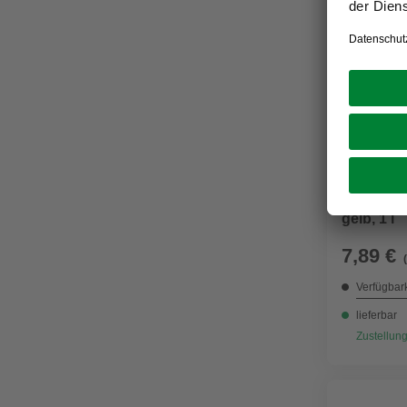
MELLERUD
Granitbod
gelb, 1 l
7,89 €
Verfügbark
lieferbar
Zustellung