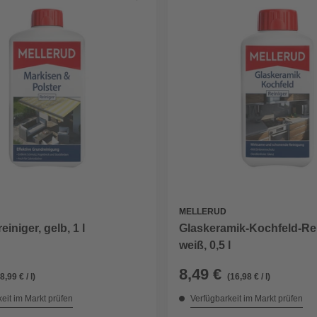
MELLERUD
iniger, gelb, 1 l
Glaskeramik-Kochfeld-Rei
weiß, 0,5 l
8,49 €
(8,99 € / l)
(16,98 € / l)
eit im Markt prüfen
Verfügbarkeit im Markt prüfen