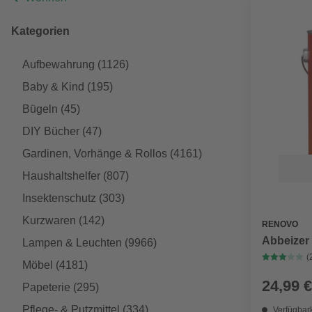
Kategorien
Aufbewahrung
(1126)
Baby & Kind
(195)
Bügeln
(45)
DIY Bücher
(47)
Gardinen, Vorhänge & Rollos
(4161)
Haushaltshelfer
(807)
Insektenschutz
(303)
Kurzwaren
(142)
RENOVO
Abbeizer
Lampen & Leuchten
(9966)
(
Möbel
(4181)
24,99 €
Papeterie
(295)
Pflege- & Putzmittel
(334)
Verfügbark