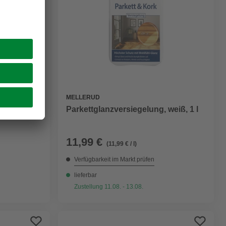
MELLERUD
weiss/rot,
Parkettglanzversiegelung, weiß, 1 l
11,99 €
(11,99 € / l)
Verfügbarkeit im Markt prüfen
lieferbar
Zustellung 11.08. - 13.08.