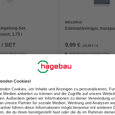
MELLERUD
iegelung-Set,
Edelstahlreiniger, transpar
eich, 1,75 l
 / SET
9,99 €
(19,98 € / l)
eit im Markt prüfen
Verfügbarkeit im Markt prüfen
lieferbar
 10.08. - 12.08.
Zustellung 11.08. - 13.08.