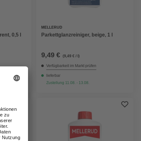
MELLERUD
ent, 0,5 l
Parkettglanzreiniger, beige, 1 l
9,49 €
(9,49 € / l)
Verfügbarkeit im Markt prüfen
lieferbar
Zustellung 11.08. - 13.08.