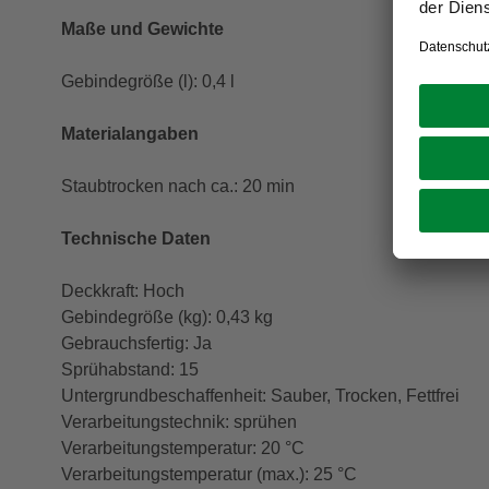
Maße und Gewichte
Gebindegröße (l): 0,4 l
Materialangaben
Staubtrocken nach ca.: 20 min
Technische Daten
Deckkraft: Hoch
Gebindegröße (kg): 0,43 kg
Gebrauchsfertig: Ja
Sprühabstand: 15
Untergrundbeschaffenheit: Sauber, Trocken, Fettfrei
Verarbeitungstechnik: sprühen
Verarbeitungstemperatur: 20 °C
Verarbeitungstemperatur (max.): 25 °C