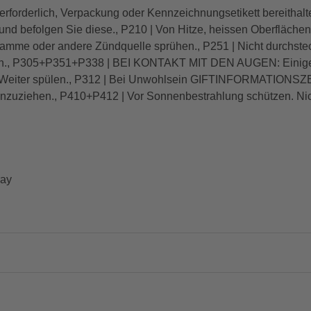
t erforderlich, Verpackung oder Kennzeichnungsetikett bereithalt
nd befolgen Sie diese., P210 | Von Hitze, heissen Oberfläch
 Flamme oder andere Zündquelle sprühen., P251 | Nicht durchst
den., P305+P351+P338 | BEI KONTAKT MIT DEN AUGEN: Einige 
. Weiter spülen., P312 | Bei Unwohlsein GIFTINFORMATIONSZE
 hinzuziehen., P410+P412 | Vor Sonnenbestrahlung schützen. Ni
ray