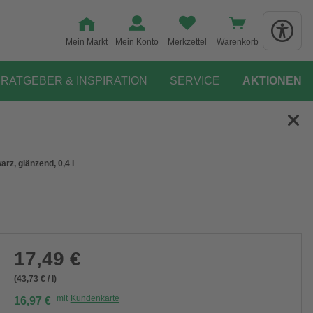
Mein Markt
Mein Konto
Merkzettel
Warenkorb
RATGEBER & INSPIRATION
SERVICE
AKTIONEN
z, glänzend, 0,4 l
17,49 €
(43,73 € / l)
mit
Kundenkarte
16,97 €