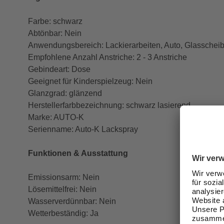
Farbe: schwarz
Abtönbar: Nein
Anwendungsbereich: Lackierarbeiten, Auto, Glasschei
Empfohlene Anzahl Anstriche: 2 - 3 Anstriche
Gebindeart: Dose
Geeignet für Kinderspielzeug: Nein
Glanzgrad: glänzend
Herstellerfarbbezeichnung: schwarz lasierend
Marke: AUTO-K
Serienname: Auto-K Lackspray
Funktionen & Ausstattung
Emissionsarm: Nein
Lösemittelfrei: Nein
Wasserverdünnbar: Nein
Wetterbeständig: Ja