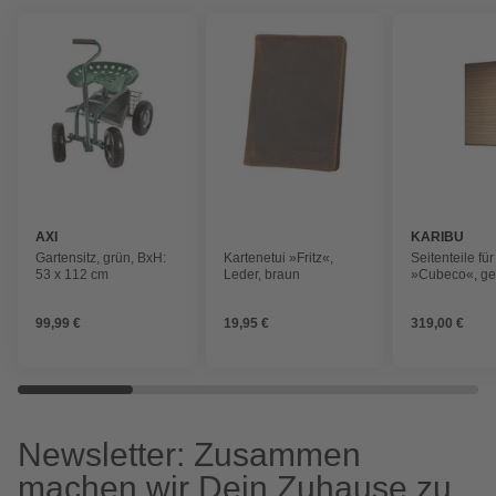
AXI
KARIBU
Gartensitz, grün, BxH:
Kartenetui »Fritz«,
Seitenteile für
53 x 112 cm
Leder, braun
»Cubeco«, ge
für: Cubeco Pa
naturbelasse
99,99 €
19,95 €
319,00 €
Newsletter: Zusammen
machen wir Dein Zuhause zu