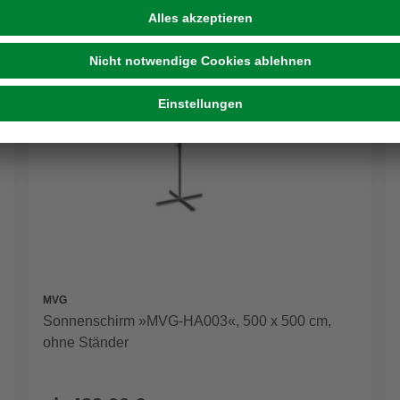
MVG
Sonnenschirm »MVG-HA003«, 500 x 500 cm,
ohne Ständer