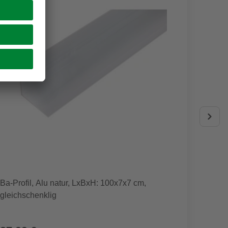
CLOU
Ba-Profil, Alu natur, LxBxH: 100x7x7 cm,
Holzfa
gleichschenklig