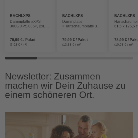
BACHLXPS
BACHLXPS
BACHLXPS
Dämmplatte »XPS
Dämmplatte
Hartschaumpla
300G XPS 035«, BxL:
»Hartschaumplatte 300
61,5 x 126,5 
600 mm x 1250 mm,
SF«, BxL: 615 mm x
orange
Stärke: 30 mm
1265 mm, Stärke: 50
79,99 € / Paket
79,99 € / Paket
78,99 € / Pak
mm
(7,62 € / m²)
(13,33 € / m²)
(10,53 € / m²)
Newsletter: Zusammen
machen wir Dein Zuhause zu
einem schöneren Ort.