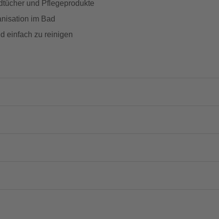
tücher und Pflegeprodukte
anisation im Bad
nd einfach zu reinigen