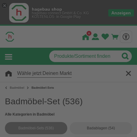
hagebau shop
Anzeigen
hagebau connect GmbH & Co. KG
KOSTENLOS- In Google Play
Wähle jetzt Deinen Markt
Badmöbel
Badmöbel-Sets
Badmöbel-Set
(536)
Alle Kategorien in Badmöbel
Badmöbel-Sets
(536)
Badablagen
(54)