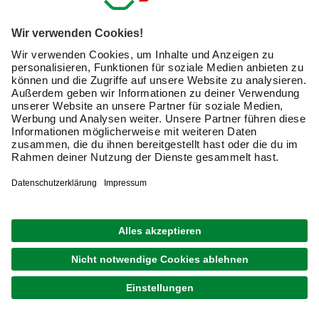
lieferbar
Merken
Zustellung 12.08. - 14.08.
FACKELMANN
Badmöbel-Set »b.perfekt«, Weiss Hochglanz,
BxHxT: 82x50,9x48 cm
Weitere
ab
469,00 €
Ausführungen
Verfügbarkeit im Markt prüfen
lieferbar
Merken
Zustellung 18.08. - 20.08.
GRATIS VERSAND
VCM
Badmöbel-Set »Budasi«, 3-teilig, mit Spiegel
Weitere
Ausführungen
ab
549,00 € / SET
Verfügbarkeit im Markt prüfen