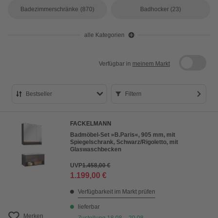
Badezimmerschränke
(870)
Badhocker
(23)
alle Kategorien
Verfügbar in
meinem Markt
Bestseller
Filtern
Bestseller
FACKELMANN
Preis aufsteigend
Badmöbel-Set »B.Paris«, 905 mm, mit
Spiegelschrank, Schwarz/Rigoletto, mit
Preis absteigend
Glaswaschbecken
Bewertung
UVP
1.458,00 €
1.199,00 €
Verfügbarkeit im Markt prüfen
lieferbar
Merken