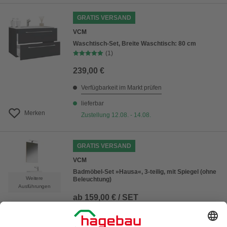
GRATIS VERSAND
VCM
Waschtisch-Set, Breite Waschtisch: 80 cm
(1)
239,00 €
Verfügbarkeit im Markt prüfen
lieferbar
Merken
Zustellung 12.08. - 14.08.
GRATIS VERSAND
VCM
Badmöbel-Set »Hausa«, 3-teilig, mit Spiegel (ohne
Weitere
Beleuchtung)
Ausführungen
ab
159,00 € / SET
Verfügbarkeit im Markt prüfen