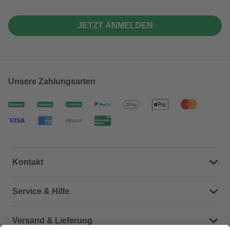
JETZT ANMELDEN
Unsere Zahlungsarten
Kontakt
Dein Kontakt zu uns
Service & Hilfe
Häufige Fragen (FAQ)
Versand & Lieferung