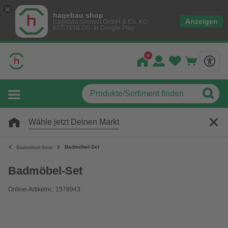
hagebau shop
Anzeigen
hagebau connect GmbH & Co. KG
KOSTENLOS- In Google Play
Wähle jetzt Deinen Markt
Badmöbel-Set
Badmöbel-Sets
Badmöbel-Set
Online-Artikelnr.: 1578943