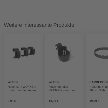
Weitere interessante Produkte
WEBER
WEBER
BARBECOO
Hakenset »WORKS«,
Flaschenhalter
Haltering »Ne
rund, zum Einhängen,
»WORKS«, rund, zum
36 cm, Stahl
schwarz
Einhängen, schwarz
9,99 €
19,99 €
39,99 €