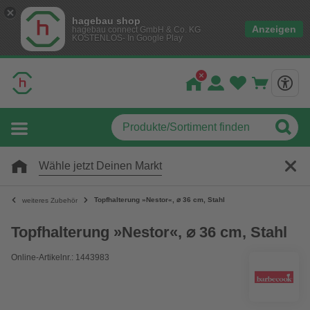
hagebau shop
Anzeigen
hagebau connect GmbH & Co. KG
KOSTENLOS- In Google Play
Wähle jetzt Deinen Markt
Topfhalterung »Nestor«, ⌀ 36 cm, Stahl
weiteres Zubehör
Topfhalterung »Nestor«, ⌀ 36 cm, Stahl
Online-Artikelnr.: 1443983