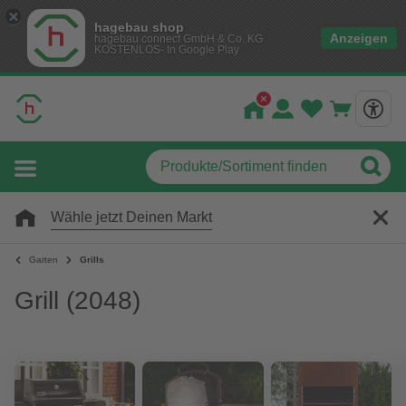
hagebau shop
Anzeigen
hagebau connect GmbH & Co. KG
KOSTENLOS- In Google Play
Wähle jetzt Deinen Markt
Garten
Grills
Grill
(2048)