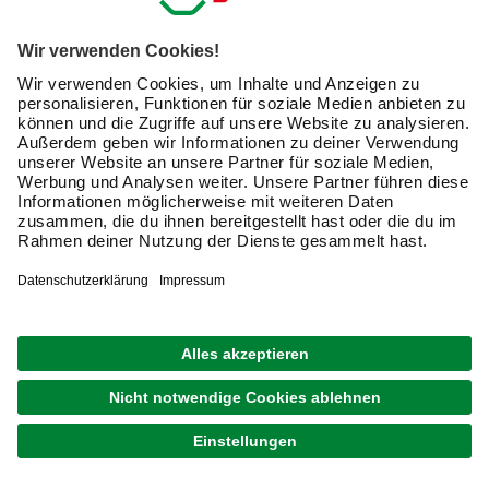
lieferbar
Merken
Zustellung 08.08. - 11.08.
WEBER
Smoker »Mountain Cooker«, Gillfläche: Ø 57 cm,
schwarz
UVP
599,00 €
529,00 €
Verfügbarkeit im Markt prüfen
lieferbar
Merken
Zustellung 08.08. - 11.08.
SEVERIN
Tischgrill »PG 8595«, Grillfläche: 39 x 23cm, 2300
W, schwarz
UVP
74,99 €
54,99 €