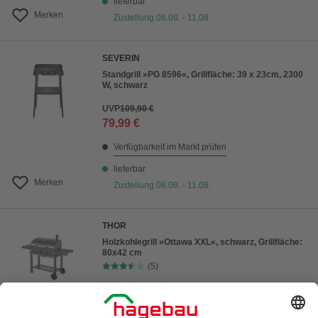
lieferbar
Merken
Zustellung 08.08. - 11.08.
SEVERIN
Standgrill »PG 8596«, Grillfläche: 39 x 23cm, 2300
W, schwarz
UVP
109,90 €
79,99 €
Verfügbarkeit im Markt prüfen
lieferbar
Merken
Zustellung 08.08. - 11.08.
THOR
Holzkohlegrill »Ottawa XXL«, schwarz, Grillfläche:
80x42 cm
(5)
199,00 €
Verfügbarkeit im Markt prüfen