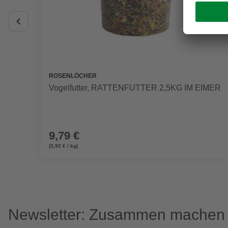
ROSENLÖCHER
Vogelfutter, RATTENFUTTER 2,5KG IM EIMER
9,79 €
(3,92 € / kg)
Newsletter: Zusammen machen w