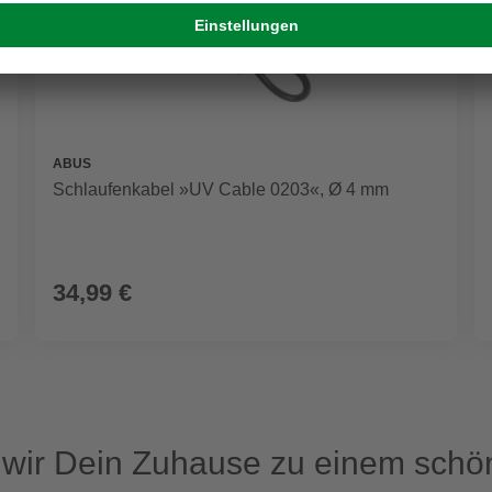
ABUS
Schlaufenkabel »UV Cable 0203«, Ø 4 mm
34,99 €
ir Dein Zuhause zu einem schön