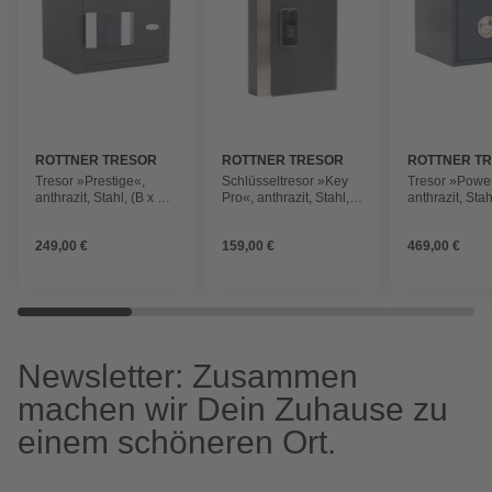
ROTTNER TRESOR
ROTTNER TRESOR
ROTTNER T
Tresor »Prestige«,
Schlüsseltresor »Key
Tresor »Power
anthrazit, Stahl, (B x H:)
Pro«, anthrazit, Stahl,
anthrazit, Stah
35 x 25 cm
(B x H:) 265 x 38,5 cm
44,5 x 30 cm
249,00 €
159,00 €
469,00 €
Newsletter: Zusammen
machen wir Dein Zuhause zu
einem schöneren Ort.