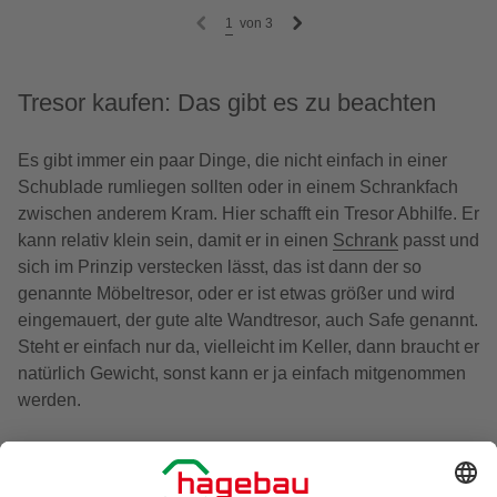
1
von
3
Tresor kaufen: Das gibt es zu beachten
Es gibt immer ein paar Dinge, die nicht einfach in einer
Schublade rumliegen sollten oder in einem Schrankfach
zwischen anderem Kram. Hier schafft ein Tresor Abhilfe. Er
kann relativ klein sein, damit er in einen
Schrank
passt und
sich im Prinzip verstecken lässt, das ist dann der so
genannte Möbeltresor, oder er ist etwas größer und wird
eingemauert, der gute alte Wandtresor, auch Safe genannt.
Steht er einfach nur da, vielleicht im Keller, dann braucht er
natürlich Gewicht, sonst kann er ja einfach mitgenommen
werden.
Hier musst Du natürlich überlegen, was alles in Deinen