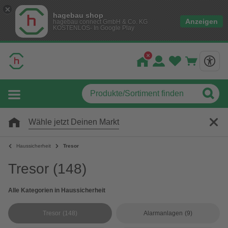
hagebau shop
Anzeigen
hagebau connect GmbH & Co. KG
KOSTENLOS- In Google Play
Wähle jetzt Deinen Markt
Haussicherheit
Tresor
Tresor
(148)
Alle Kategorien in Haussicherheit
Tresor
(148)
Alarmanlagen
(9)