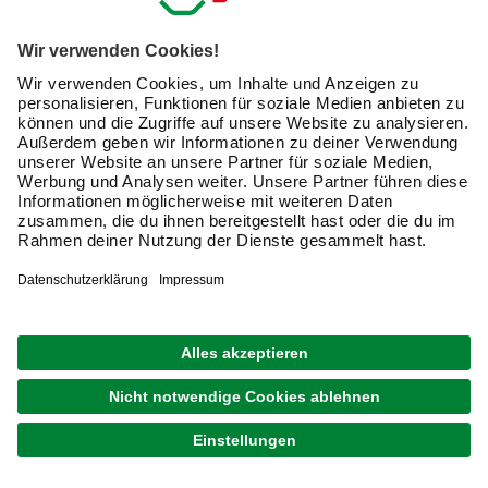
Tresor hinein soll, willst Du einen bestimmten Wert
versichern, muss der Tresor natürlich eine Sicherheitsstufe
erfüllen, die Tests dafür sind genormt.
Oder vielleicht brauchst Du ja nur einen Schlüsseltresor,
damit auch wichtige Schlüssel an einem bestimmten Ort
sind und eben nicht für jeden zugänglich.
Und wenn Du die folgenden Zeilen liest, erfährst Du noch
mehr darüber, wofür so ein Tresor gut ist, wie er funktioniert
und was er alles kann und auch nicht.
Was ist ein Tresor?
Ein Tresor ist ein sicherer Aufbewahrungsort für besonders
wertvolle, wichtige und einzigartige Gegenstände und
Dokumente, die nur ausgewählte Menschen an sich