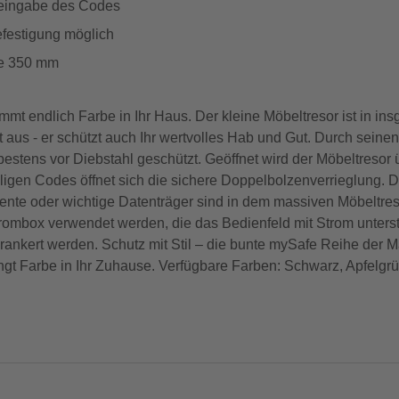
heingabe des Codes
efestigung möglich
fe 350 mm
ommt endlich Farbe in Ihr Haus. Der kleine Möbeltresor ist in 
ut aus - er schützt auch Ihr wertvolles Hab und Gut. Durch sei
estens vor Diebstahl geschützt. Geöffnet wird der Möbeltresor
lligen Codes öffnet sich die sichere Doppelbolzenverrieglung. 
te oder wichtige Datenträger sind in dem massiven Möbeltreso
trombox verwendet werden, die das Bedienfeld mit Strom unterst
rankert werden. Schutz mit Stil – die bunte mySafe Reihe der M
ingt Farbe in Ihr Zuhause. Verfügbare Farben: Schwarz, Apfelgr