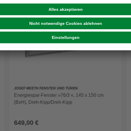
JOSEF MEETH FENSTER UND TÜREN
Energiespar-Fenster »76/3 «, 145 x 150 cm
(BxH), Dreh-Kipp/Dreh-Kipp
649,00 €