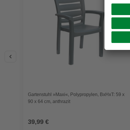
Gartenstuhl »Maxi«, Polypropylen, BxHxT: 59 x
90 x 64 cm, anthrazit
39,99 €