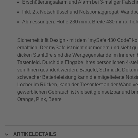
Erschütterungsalarm und Alarm bei 3-maliger Falsc
Inkl. 2 x Notschlüssel und Notstromaggregat, Wandb
Abmessungen: Höhe 230 mm x Breite 430 mm x Tie
Sicherheit trifft Design - mit dem "mySafe 430 Code" k
erhältlich. Der mySafe ist nicht nur modern und sieht g
dicken Stahltüre sind die Wertgegenstände im Inneren b
Tastenfeld. Durch die Eingabe Ihres persönlichen 4-ste
von Ihnen geändert werden. Bargeld, Schmuck, Dokumen
schwacher Batterieleistung kann die mitgelieferte Nots
Löcher im Rücken, kann der Tresor fest an der Wand ve
gewerblichen Gebrauch ist vielseitig einsetzbar und br
Orange, Pink, Beere
ARTIKELDETAILS