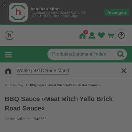
hagebau shop
Anzeigen
hagebau connect GmbH & Co. KG
KOSTENLOS- In Google Play
Wähle jetzt Deinen Markt
BBQ Sauce »Meat Mitch Yello Brick Road Sauce«
Grillsoßen
BBQ Sauce »Meat Mitch Yello Brick
Road Sauce«
Online-Artikelnr.: 1546556