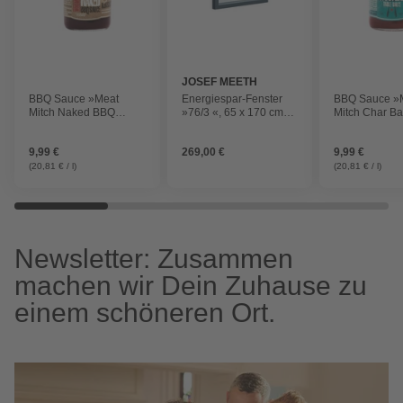
JOSEF MEETH
FENSTER UND
BBQ Sauce »Meat
Energiespar-Fenster
BBQ Sauce »
TÜREN
Mitch Naked BBQ
»76/3 «, 65 x 170 cm
Mitch Char Ba
Sauce«
(BxH), feststehend
BBQ Sauce«
9,99 €
269,00 €
9,99 €
(20,81 € / l)
(20,81 € / l)
Newsletter: Zusammen
machen wir Dein Zuhause zu
einem schöneren Ort.