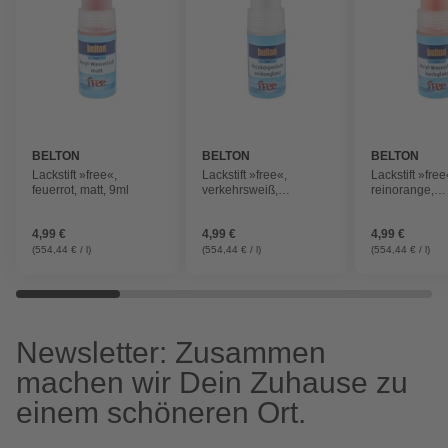
BELTON
BELTON
BELTON
Lackstift »free«,
Lackstift »free«,
Lackstift »free
feuerrot, matt, 9ml
verkehrsweiß,
reinorange,
seidenglänzend, 9ml
hochglänzend
4,99 €
4,99 €
4,99 €
(554,44 € / l)
(554,44 € / l)
(554,44 € / l)
Newsletter: Zusammen
machen wir Dein Zuhause zu
einem schöneren Ort.