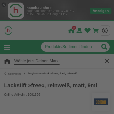
hagebau shop
Anzeigen
hagebau connect GmbH & Co. KG
KOSTENLOS- In Google Play
Wähle jetzt Deinen Markt
Acryl-Wasserlack »free«, 9 ml, reinweiß
Sprühlacke
Lackstift »free«, reinweiß, matt, 9ml
Online-Artikelnr.: 1091356